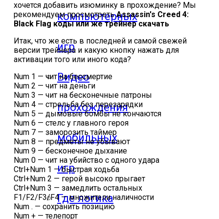
хочется добавить изюминку в прохождение? Мы
рекомендуем просмотреть
Assassin's Creed 4:
компьютерных
Black Flag коды или же трейнер скачать
Итак, что же есть в последней и самой свежей
игр
версии трейнера и какую кнопку нажать для
активации того или иного кода?
Видео
Num 1 — чит на бессмертие
Num 2 — чит на деньги
Num 3 — чит на бесконечные патроны
Num 4 — стрельба без перезарядки
прохождения
Num 5 — дымовые бомбы не кончаются
Num 6 — стелс у главного героя
Num 7 — заморозить таймер
мобильных
Num 8 — предметы не убывают
Num 9 — бесконечное дыхание
Num 0 — чит на убийство с одного удара
игр
Ctrl+Num 1 — быстрая ходьба
Ctrl+Num 2 — герой высоко прыгает
Ctrl+Num 3 — замедлить остальных
Где логика
F1/F2/F3/F4 — множители наличности
Num . — сохранить позицию
Num + — телепорт