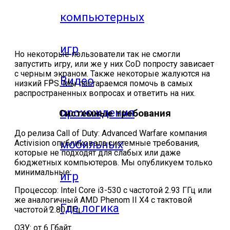
компьютерных
игр
Но некоторые пользователи так не смогли
запустить игру, или же у них CoD попросту зависает
с черным экраном. Также некоторые жалуются на
Видео
низкий FPS. Мы постараемся помочь в самых
распространенных вопросах и ответить на них.
прохождения
Системные требования
До релиза Call of Duty: Advanced Warfare компания
мобильных
Activision опубликовала системные требования,
которые не подходят для слабых или даже
бюджетных компьютеров. Мы опубликуем только
минимальные:
игр
Процессор: Intel Core i3-530 с частотой 2.93 ГГц или
же аналогичный AMD Phenom II X4 с тактовой
Где логика
частотой 2.80 ГГц.
ОЗУ: от 6 Гбайт.