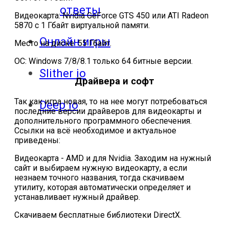
ответы
Видеокарта: Nvidia GeForce GTS 450 или ATI Radeon
5870 с 1 Гбайт виртуальной памяти.
Онлайн игры
Место на диске: 55 Гбайт.
ОС: Windows 7/8/8.1 только 64 битные версии.
Slither io
Драйвера и софт
Так как игра новая, то на нее могут потребоваться
Deep io
последние версии драйверов для видеокарты и
дополнительного программного обеспечения.
Ссылки на всё необходимое и актуальное
приведены:
Видеокарта - AMD и для Nvidia. Заходим на нужный
сайт и выбираем нужную видеокарту, а если
незнаем точного названия, тогда скачиваем
утилиту, которая автоматически определяет и
устанавливает нужный драйвер.
Скачиваем бесплатные библиотеки DirectX.