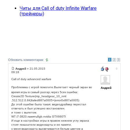
Читы для Call of duty Infinite Warfare
(трейнеры)
Обновить комментарии
1
2
3
Андрей
» 21.05.2015
0
09:18
Call of duty advanced warfare
Проблемма с игрой помогите.Вылета
ет черный экран во
Андрей
время игры в самый разгар,через 5сек ошибка:
Create2D Texture(mp_headgear_10_nml
,512.512.0.84)failed887a0005=(error0x887a0005)
До этой ошибки была такая: видеодрайвер перестал
отвечать и был успешно востановлен.
и тоже с вылетом.
W7.i7-3820.память8gb.nvidia GTX660TI
И еще в настройках игры в правом нижнем углу экрана
стоят показатели видеокарты и ее памяти.
у меня видеокарта высвечивается белым цветом а