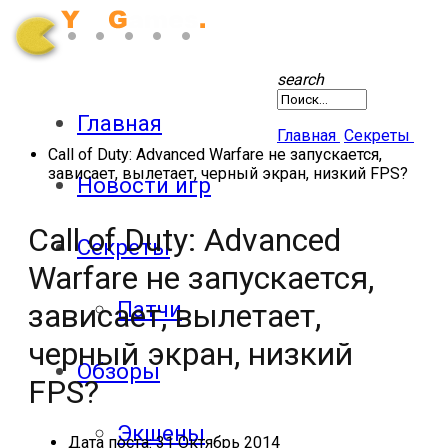
search
Главная
Главная
Секреты
Call of Duty: Advanced Warfare не запускается,
зависает, вылетает, черный экран, низкий FPS?
Новости игр
Call of Duty: Advanced
Секреты
Warfare не запускается,
Патчи
зависает, вылетает,
черный экран, низкий
Обзоры
FPS?
Экшены
Дата поста:
31 Октябрь 2014