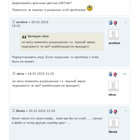
видеопамять красным цветом,1987mb?
Помогите че покапат в решении этой проблемы!
archive
» 20.01.2015
0
15:22
Цитирую лёха:
не могу поменять разрешение т.к. черный экран.
archive
подскажите че как? комбинация не выходит(
Переустановить игру. Если лицензия, то проблем с этим
быть не может.
лёха
» 18.01.2015 21:32
+1
не могу поменять разрешение т.к. черный экран.
подскажите че как? комбинация не выходит(
лёха
Denis
» 20.12.2014 12:18
0
бесит меня это иероглифы , комп как бы не слаб ..... скачал
я файл и толку другую ошибку дает ....
Denis