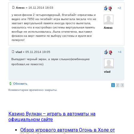
Алекс
» 16.11.2014 18:03
+2
у меня феном 2 четырехядерный, 8гигабайт опреативы и
видео ати 7850 на гигабайт игра вылетала писала что не
хватает виртуальной памяти иногда просто вылетала,
оказалось что в настройках системы виртуальная память
Алекс
вообще не использовалась ,была отключена, выставил
флажок на вирт памяти по выбору системы и вуаля все
поперло!
vlad
» 05.11.2014 19:05
+4
Выпадает черный экран, а звуки слышно(комбинац
ию
пробовал,не помогло)
vlad
Обновить
1
2
3
Комментарии временно закрыты.
Казино Вулкан – играть в автоматы на
официальном сайте
Обзор игрового автомата Огонь в Холе от