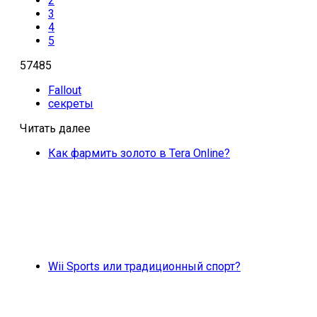
2
3
4
5
57485
Fallout
секреты
Читать далее
Как фармить золото в Tera Online?
Wii Sports или традиционный спорт?