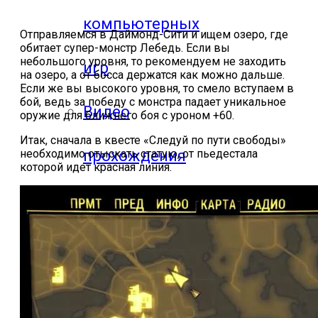
компьютерных
Отправляемся в Даймонд-Сити и ищем озеро, где
обитает супер-монстр Лебедь. Если вы
небольшого уровня, то рекомендуем не заходить
игр
на озеро, а от босса держатся как можно дальше.
Если же вы высокого уровня, то смело вступаем в
бой, ведь за победу с монстра падает уникальное
Видео
оружие для ближнего боя с уроном +60.
Итак, сначала в квесте «Следуй по пути свободы»
прохождения
необходимо отыскать статую, от пьедестала
которой идет красная линия.
мобильных
игр
Где логика