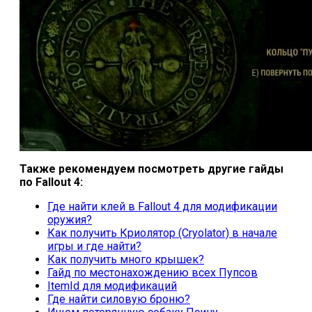
Также рекомендуем посмотреть другие гайды
по Fallout 4:
Где найти клей в Fallout 4 для модификации
оружия?
Как получить Криолятор (Cryolator) в начале
игры и где найти?
Как получить много крышек?
Гайд по местонахождению всех Пупсов
ItemId для модификаций
Где найти силовую броню?