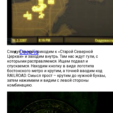
ответы
Онлайн игры
Slither io
Deep io
Следуя по ней приходим к «Старой Северной
Церкви» и заходим внутрь. Там нас ждут гули, с
которыми расправляемся. Ищем подвал и
спускаемся. Находим кнопку в виде логотипа
бостонского метро и крутим, а точней вводим код
RAILROAD. Смысл прост – крутим до нужной буквы,
затем нажимаем и видим с левой стороны
комбинацию.