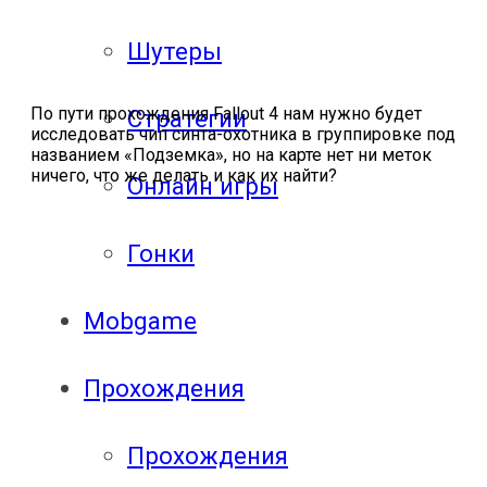
Шутеры
По пути прохождения Fallout 4 нам нужно будет
Стратегии
исследовать чип синта-охотника в группировке под
названием «Подземка», но на карте нет ни меток
ничего, что же делать и как их найти?
Онлайн игры
Гонки
Mobgame
Прохождения
Прохождения