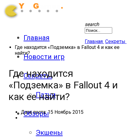
search
Главная
Главная
Секреты
Где находится «Подземка» в Fallout 4 и как ее
найти?
Новости игр
Где находится
Секреты
«Подземка» в Fallout 4 и
Патчи
как ее найти?
Дата поста:
15 Ноябрь 2015
Обзоры
Экшены