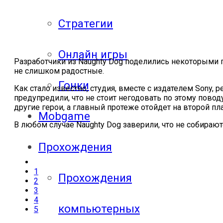
Стратегии
Онлайн игры
Разработчики из Naughty Dog поделились некоторыми п
не слишком радостные.
Гонки
Как стало известно, студия, вместе с издателем Sony,
предупредили, что не стоит негодовать по этому повод
другие герои, а главный протеже отойдет на второй пл
Mobgame
В любом случае Naughty Dog заверили, что не собирают
Прохождения
1
Прохождения
2
3
4
компьютерных
5