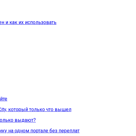
н и как их использовать
йте
City, который только что вышел
Сколько выдают?
ку на одном портале без переплат