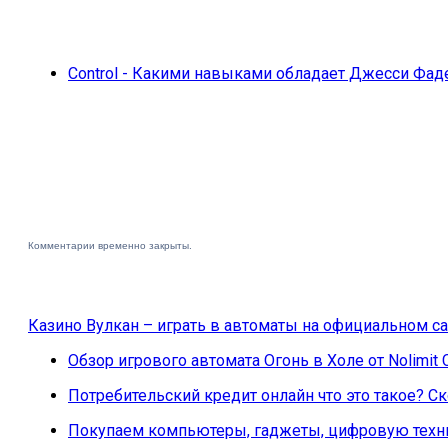
Control - Какими навыками обладает Джесси Фаде
Комментарии временно закрыты.
Казино Вулкан – играть в автоматы на официальном са
Обзор игрового автомата Огонь в Холе от Nolimit 
Потребительский кредит онлайн что это такое? 
Покупаем компьютеры, гаджеты, цифровую техни