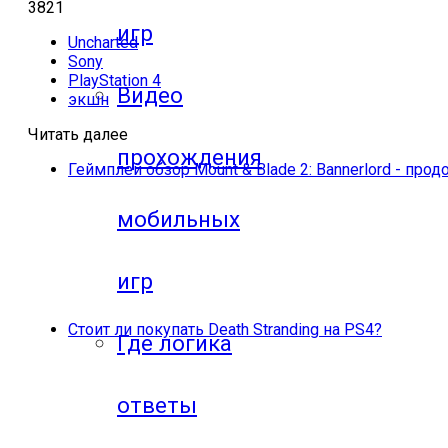
3821
игр
Uncharted
Sony
PlayStation 4
Видео
экшн
Читать далее
прохождения
Геймплей обзор Mount & Blade 2: Bannerlord - пр
мобильных
игр
Стоит ли покупать Death Stranding на PS4?
Где логика
ответы