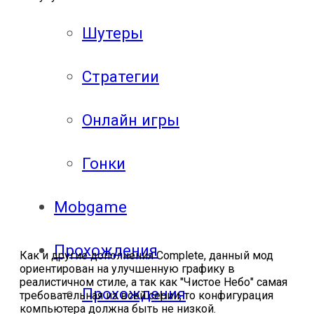
Шутеры
Стратегии
Онлайн игры
Гонки
Mobgame
Прохождения
Как и другие дополнения Complete, данный мод
ориентирован на улучшенную графику в
реалистичном стиле, а так как "Чистое Небо" самая
Прохождения
требовательная из всей серии, то конфигурация
компьютера должна быть не низкой.