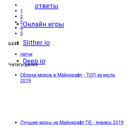
ответы
1
2
3
Онлайн игры
4
5
Slither io
6444
патчи
Deep io
Читать далее
Сборка модов в Майнкрафт - ТОП за июль
2019
Лучшие моды на Майнкрафт ПЕ - январь 2019