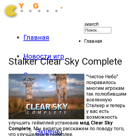
search
Главная
Главная
Новости игр
Stalker Clear Sky Complete
Секреты
"Чистое Небо"
понравилось
многим игрокам
Патчи
так полюбившим
вселенную
Сталкер и теперь
у вас есть
Обзоры
возможность
улучшить геймплей установив
мод Clear Sky
Complete.
Мы вкратце расскажем по поводу того,
Экшены
что улучшилось в геймплее.