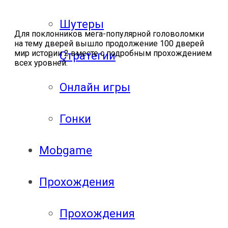
Шутеры
Для поклонников мега-популярной головоломки
на тему дверей вышло продолжение 100 дверей
мир истории 2 вместе с подробным прохождением
Стратегии
всех уровней.
Онлайн игры
Гонки
Mobgame
Прохождения
Прохождения