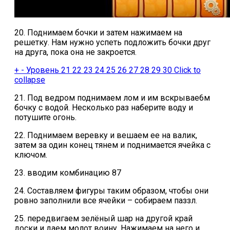
20. Поднимаем бочки и затем нажимаем на
решетку. Нам нужно успеть подложить бочки друг
на друга, пока она не закроется.
+
-
Уровень 21 22 23 24 25 26 27 28 29 30
Click to
collapse
21. Под ведром поднимаем лом и им вскрывае6м
бочку с водой. Несколько раз наберите воду и
потушите огонь.
22. Поднимаем веревку и вешаем ее на валик,
затем за один конец тянем и поднимается ячейка с
ключом.
23. вводим комбинацию 87
24. Составляем фигуры таким образом, чтобы они
ровно заполнили все ячейки – собираем паззл.
25. передвигаем зелёный шар на другой край
доски и даем молот воину. Нажимаем на него и