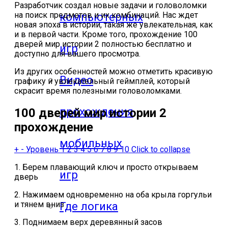
Разработчик создал новые задачи и головоломки
на поиск предметов и их комбинаций. Нас ждет
компьютерных
новая эпоха в истории, такая же увлекательная, как
и в первой части. Кроме того, прохождение 100
дверей мир истории 2 полностью бесплатно и
игр
доступно для вашего просмотра.
Из других особенностей можно отметить красивую
Видео
графику и увлекательный геймплей, который
скрасит время полезными головоломками.
прохождения
100 дверей мир истории 2
прохождение
мобильных
+
-
Уровень 1 2 3 4 5 6 7 8 9 10
Click to collapse
1. Берем плавающий ключ и просто открываем
игр
дверь
2. Нажимаем одновременно на оба крыла горгульи
и тянем вниз
Где логика
3. Поднимаем верх деревянный засов