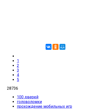
1
2
3
4
5
28736
100 дверей
головоломки
прохождение мобильных игр