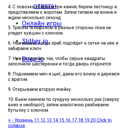
ответы
4. С повозки убираем три камня, берем лестницу и
представляем к воротам. Затем тапаем на воина и
ждем несколько секунд.
Онлайн игры
5. Трясем телефоном в разные стороны пока не
упадет кувшин с ключом.
Slither io
6. Нажимаем, когда краб подойдет к сетке на нее и
забираем ключ
Deep io
7. Нужно сделать так, чтобы серые квадраты
заполнили шестеренки и тогда дверь откроется
8. Поднимаем меч и щит, даем его воину и деремся
с врагом.
9. Открываем вторую ячейку.
10. Бьем камнем по сундуку несколько раз (сверху
вниз и наоборот), затем аналогично разбиваем
бутылку с ключом.
+
-
Уровень 11 12 13 14 15 16 17 18 19 20
Click to
collapse