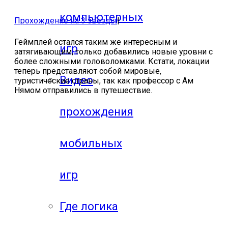
компьютерных
Прохождение на 3 звезды
|
Геймплей остался таким же интересным и
игр
затягивающим, только добавились новые уровни с
более сложными головоломками. Кстати, локации
теперь представляют собой мировые,
Видео
туристические страны, так как профессор с Ам
Нямом отправились в путешествие.
прохождения
мобильных
игр
Где логика