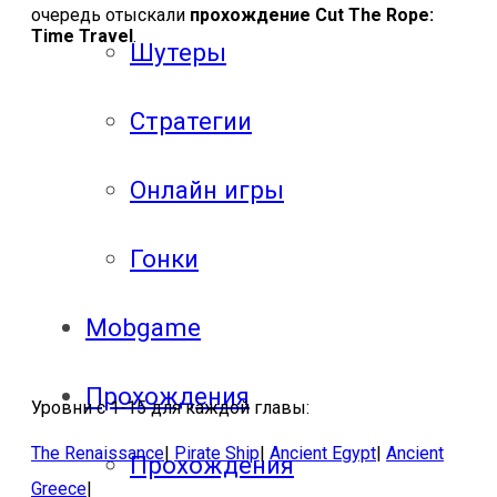
очередь отыскали
прохождение Cut The Rope:
Time Travel
.
Шутеры
Стратегии
Онлайн игры
Гонки
Mobgame
Прохождения
Уровни с 1-15 для каждой главы:
The Renaissance
|
Pirate Ship
|
Ancient Egypt
|
Ancient
Прохождения
Greece
|