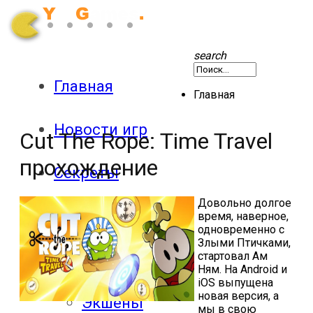
search
Главная
Главная
Новости игр
Cut The Rope: Time Travel
прохождение
Секреты
Довольно долгое
Патчи
время, наверное,
одновременно с
Злыми Птичками,
стартовал Ам
Обзоры
Ням. На Android и
iOS выпущена
новая версия, а
Экшены
мы в свою