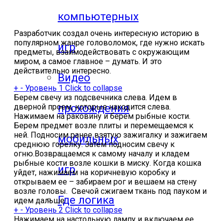
компьютерных
Разработчик создал очень интересную историю в
популярном жанре головоломок, где нужно искать
игр
предметы, взаимодействовать с окружающим
миром, а самое главное – думать. И это
действительно интересно.
Видео
+
-
Уровень 1
Click to collapse
Берем свечу из подсвечника слева. Идем в
прохождения
дверной проем, которые находится слева.
Нажимаем на раковину и берем рыбные кости.
Берем предмет возле плиты и перемещаемся к
ней. Подносим ранее взятую зажигалку и зажигаем
мобильных
среднюю горелку. Затем подносим свечу к
огню.Возвращаемся к самому началу и кладем
рыбные кости возле кошки в миску. Когда кошка
игр
уйдет, нажимаем на коричневую коробку и
открываем ее – забираем рог и вешаем на стену
возле головы. Свечой сжигаем ткань под пауком и
Где логика
идем дальше.
+
-
Уровень 2
Click to collapse
Нажимаем на настольную лампу и включаем ее.