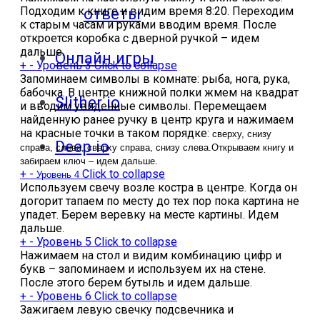
Подходим к книге и видим время 8:20. Переходим
ответы
к старым часам и руками вводим время. После
откроется коробка с дверной ручкой – идем
дальше.
Онлайн игры
+
-
Уровень 3
Click to collapse
Запоминаем символы в комнате: рыба, нога, рука,
бабочка. В центре книжной полки жмем на квадрат
Slither io
и вводим увиденные символы. Перемещаем
найденную ранее ручку в центр круга и нажимаем
на красные точки в таком порядке:
сверху, снизу
Deep io
справа, слева, сверху справа, снизу слева.
Открываем книгу и
забираем ключ – идем дальше.
+
-
Click to collapse
Уровень 4
Используем свечу возле костра в центре. Когда он
догорит тапаем по месту до тех пор пока картина не
упадет. Берем веревку на месте картины. Идем
дальше.
+
-
Уровень 5
Click to collapse
Нажимаем на стол и видим комбинацию цифр и
букв – запоминаем и используем их на стене.
После этого берем бутыль и идем дальше.
+
-
Уровень 6
Click to collapse
Зажигаем левую свечку подсвечника и