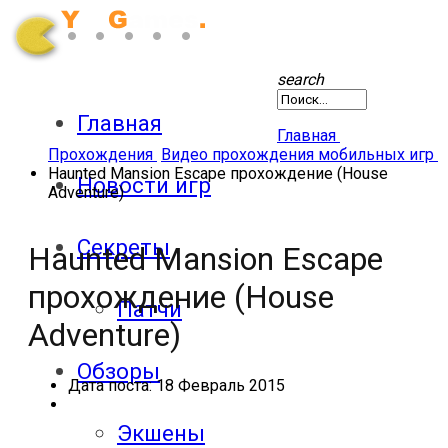
search
Главная
Главная
Прохождения
Видео прохождения мобильных игр
Haunted Mansion Escape прохождение (House
Новости игр
Adventure)
Секреты
Haunted Mansion Escape
прохождение (House
Патчи
Adventure)
Обзоры
Дата поста:
18 Февраль 2015
Экшены