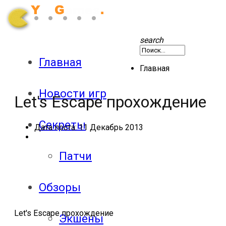
search
Главная
Главная
Новости игр
Let's Escape прохождение
Секреты
Дата поста:
11 Декабрь 2013
Патчи
Обзоры
Let's Escape прохождение
Экшены