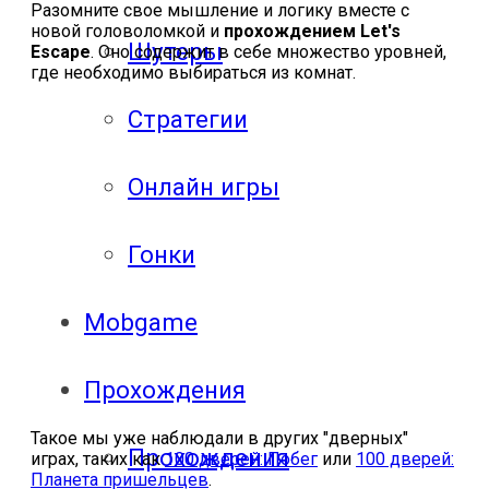
Разомните свое мышление и логику вместе с
новой головоломкой и
прохождением Let's
Шутеры
Escape
. Оно содержит в себе множество уровней,
где необходимо выбираться из комнат.
Стратегии
Онлайн игры
Гонки
Mobgame
Прохождения
Такое мы уже наблюдали в других "дверных"
Прохождения
играх, таких как
100 дверей: Побег
или
100 дверей:
Планета пришельцев
.