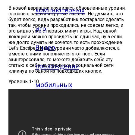
В новой вариации появились обновленные уровни,
компьютерных
сложные задачи и крутые паззлы. Не думайте, что
будет легко, ведь разработчик постарался сделать
так, чтобы уровни проходились не совсем легко, и
игр
это видно уже с первых минут игры. Над одной
локацией можно просидеть не один час, ну а если
же долго думать не хочется, то есть прохождение
Видео
Let's Escape. Новые уровни часто добавляются, а
вместе с ними пополняется этот пост. Если
заинтересовало, то можете добавить себе эту
прохождения
статью к себе на страничку в социальной сети
кликнув по одной из подходящих кнопок.
Уровень 1-10
мобильных
игр
Где логика