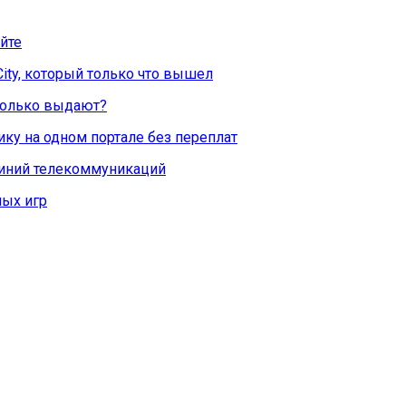
йте
City, который только что вышел
Сколько выдают?
ку на одном портале без переплат
линий телекоммуникаций
ых игр