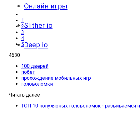
Онлайн игры
1
Slither io
2
3
4
Deep io
5
4630
100 дверей
побег
прохождение мобильных игр
головоломки
Читать далее
ТОП 10 популярных головоломок - развиваемся н