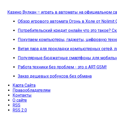
Казино Вулкан – играть в автоматы на официальном са
Обзор игрового автомата Огонь в Холе от Nolimit 
Потребительский кредит онлайн что это такое? 
Покупаем компьютеры, гаджеты, цифровую техни
Витая пара для прокладки компьютерных сетей, 
Популярные бюджетные смартфоны для мобильн
Работа техники без проблем - это о ART-GSM!
Заказ дешевых робуксов без обмана
Карта Сайта
Правообладателям
Контакты
О сайте
RSS
RSS 2.0