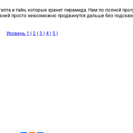
гипта и тайн, которые хранит пирамида. Нам по полной пр
вней просто невозможно продвинутся дальше без подсказок
Уровень 1 |
2 |
3 |
4 |
5 |