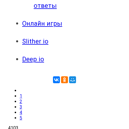
ответы
Онлайн игры
Slither io
Deep io
1
2
3
4
5
4103