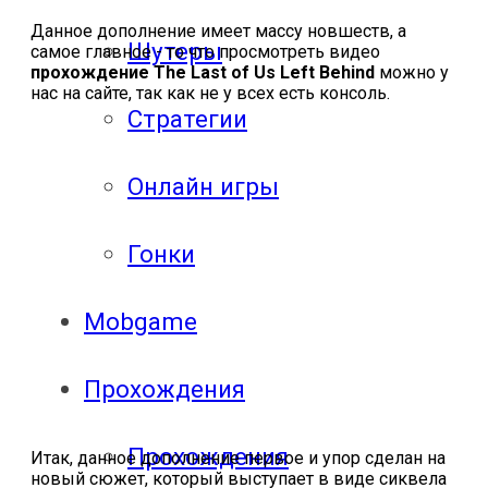
Данное дополнение имеет массу новшеств, а
Шутеры
самое главное - то что просмотреть видео
прохождение The Last of Us Left Behind
можно у
нас на сайте, так как не у всех есть консоль.
Стратегии
Онлайн игры
Гонки
Mobgame
Прохождения
Прохождения
Итак, данное дополнение первое и упор сделан на
новый сюжет, который выступает в виде сиквела