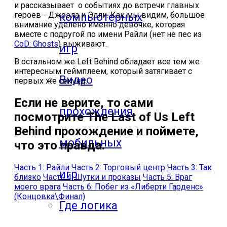
и рассказывает о событиях до встречи главных
героев - Джоэла и Элли. Как мы видим, большое
компьютерных
внимание уделено именно девочке, которая
вместе с подругой по имени Райли (нет не пес из
CoD: Ghosts
) выживают.
игр
В остальном же Left Behind обладает все тем же
интересным геймплеем, который затягивает с
Видео
первых же секунд.
Если не верите, то сами
прохождения
посмотрите The Last of Us Left
Behind прохождение и поймете,
мобильных
что это правда.
Часть 1: Райли
Часть 2: Торговый центр
Часть 3: Так
игр
близко
Часть 4: Шутки и проказы
Часть 5: Враг
моего врага
Часть 6: Побег из «Либерти Гарденс»
(Концовка\Финал)
Где логика