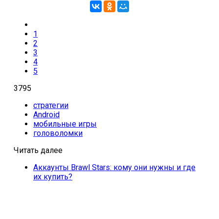
1
2
3
4
5
3795
стратегии
Android
мобильные игры
головоломки
Читать далее
Аккаунты Brawl Stars: кому они нужны и где
их купить?