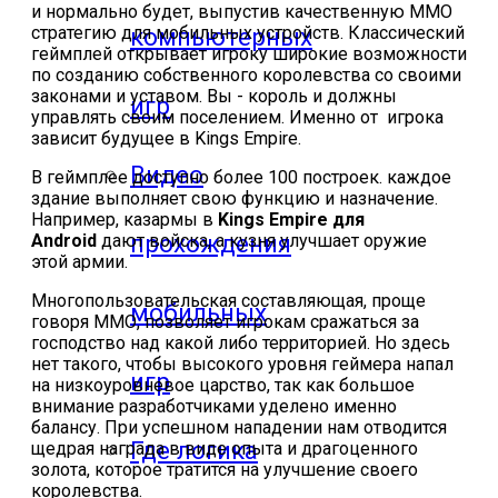
и нормально будет, выпустив качественную ММО
стратегию для мобильных устройств. Классический
компьютерных
геймплей открывает игроку широкие возможности
по созданию собственного королевства со своими
законами и уставом. Вы - король и должны
игр
управлять своим поселением. Именно от игрока
зависит будущее в Kings Empire.
Видео
В геймплее доступно более 100 построек. каждое
здание выполняет свою функцию и назначение.
Например, казармы в
Kings Empire для
прохождения
Android
дают войска, а кузня улучшает оружие
этой армии.
Многопользовательская составляющая, проще
мобильных
говоря ММО, позволяет игрокам сражаться за
господство над какой либо территорией. Но здесь
нет такого, чтобы высокого уровня геймера напал
игр
на низкоуровневое царство, так как большое
внимание разработчиками уделено именно
балансу. При успешном нападении нам отводится
Где логика
щедрая награда в виде опыта и драгоценного
золота, которое тратится на улучшение своего
королевства.