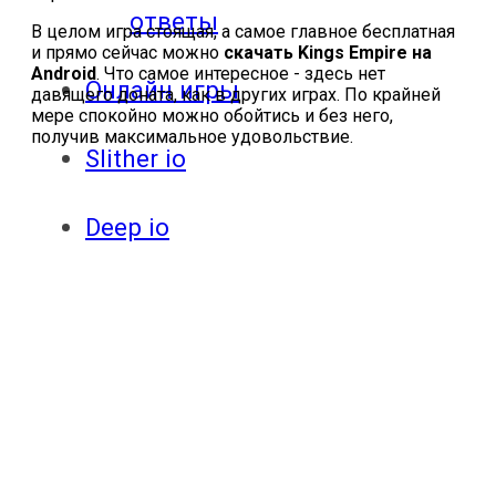
ответы
В целом игра стоящая, а самое главное бесплатная
и прямо сейчас можно
скачать Kings Empire на
Android
. Что самое интересное - здесь нет
Онлайн игры
давящего доната, как в других играх. По крайней
мере спокойно можно обойтись и без него,
получив максимальное удовольствие.
Slither io
Deep io