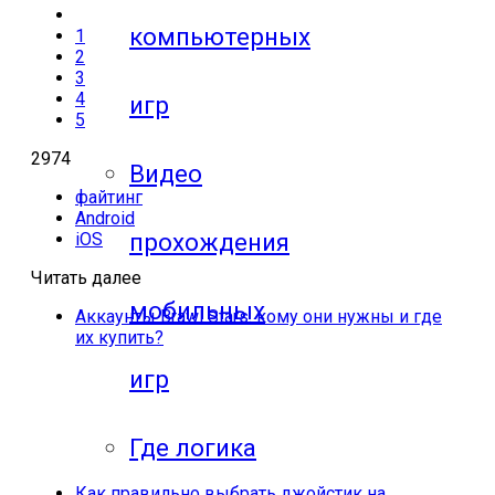
компьютерных
1
2
3
4
игр
5
2974
Видео
файтинг
Android
прохождения
iOS
Читать далее
мобильных
Аккаунты Brawl Stars: кому они нужны и где
их купить?
игр
Где логика
Как правильно выбрать джойстик на