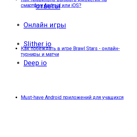
ответы
смартфон Android или iOS?
Онлайн игры
Slither io
Как побеждать в игре Brawl Stars - онлайн-
турниры и матчи
Deep io
Must-have Android приложений для учащихся