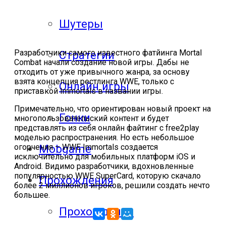
Шутеры
Разработчики самого известного фатйинга Mortal
Стратегии
Combat начали создание новой игры. Дабы не
отходить от уже привычного жанра, за основу
взята концепция рестлинга WWE, только с
Онлайн игры
приставкой Immortals в названии игры.
Примечательно, что ориентирован новый проект на
Гонки
многопользовательский контент и будет
представлять из себя онлайн файтинг с free2play
моделью распространения. Но есть небольшое
огорчения – WWE Immortals создается
Mobgame
исключительно для мобильных платформ iOS и
Android. Видимо разработчики, вдохновленные
популярностью WWE SuperCard, которую скачало
Прохождения
более 2 миллионов игроков, решили создать нечто
большее.
Прохождения