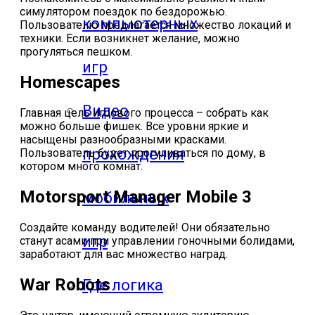
симулятором поездок по бездорожью.
компьютерных
Пользователю предлагается множество локаций и
техники. Если возникнет желание, можно
прогуляться пешком.
игр
Homescapes
Видео
Главная цель игрового процесса – собрать как
можно больше фишек. Все уровни яркие и
насыщены разнообразными красками.
прохождения
Пользователь будет прогуливаться по дому, в
котором много комнат.
Motorsport Manager Mobile 3
мобильных
Создайте команду водителей! Они обязательно
игр
станут асами при управлении гоночными болидами,
заработают для вас множество наград.
War Robots
Где логика