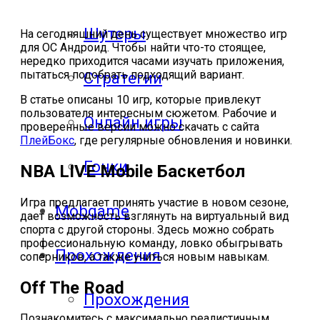
Шутеры
На сегодняшний день существует множество игр
для ОС Андроид. Чтобы найти что-то стоящее,
нередко приходится часами изучать приложения,
пытаться подобрать подходящий вариант.
Стратегии
В статье описаны 10 игр, которые привлекут
пользователя интересным сюжетом. Рабочие и
Онлайн игры
проверенные версии можно скачать с сайта
ПлейБокс
, где регулярные обновления и новинки.
Гонки
NBA LIVE Mobile Баскетбол
Игра предлагает принять участие в новом сезоне,
Mobgame
дает возможность взглянуть на виртуальный вид
спорта с другой стороны. Здесь можно собрать
профессиональную команду, ловко обыгрывать
Прохождения
соперников, а также учиться новым навыкам.
Off The Road
Прохождения
Познакомитесь с максимально реалистичным