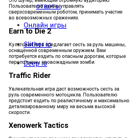
Это шутер, имеющий огромную аудиторию.
ответы
Пользователю нужно управлять
сверхсовременным роботом, принимать участие
во всевозможных сражениях.
Онлайн игры
Earn to Die 2
Slither io
Культовая игра предлагает сесть за руль машины,
оснащённой современным оружием. Вам
потребуется ездить по опасным дорогам, которые
переполнены кровожадными зомби.
Deep io
Traffic Rider
Увлекательная игра даст возможность сесть за
руль современного мотоцикла. Пользователю
предстоит ездить по реалистичному и максимально
детализированному миру на весьма высокой
скорости.
Xenowerk Tactics