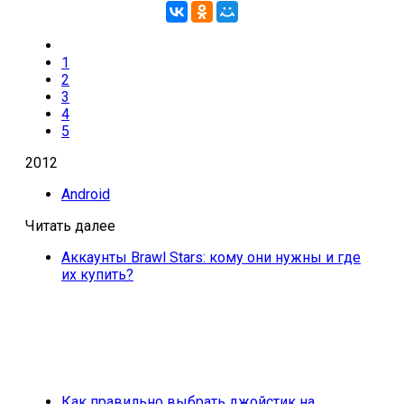
1
2
3
4
5
2012
Android
Читать далее
Аккаунты Brawl Stars: кому они нужны и где
их купить?
Как правильно выбрать джойстик на