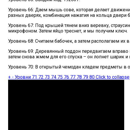
Уровень 66: Даем мышь сове, которая делает движени
разных дверях, комбинация нажатия на кольца двери бу
Уровень 67: Под крышей тянем вниз веревку, страусин
микрофоном. Затем яйцо треснет, и мы получим ключ.
Уровень 68: Считаем бабочек, а затем располагаем их в
Уровень 69: Деревянный поддон передвигаем вправо 
затем снова жмем для его спуска – он лопнет шарик и
Уровень 70: В открытый чемодан кладем предметы в оп
+
-
Уровни 71 72 73 74 75 76 77 78 79 80
Click to collapse