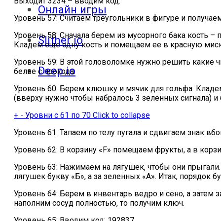
Выходит 3234 – вводим код.
Онлайн игры
Уровень 57: Считаем треугольники в фигуре и получае
Уровень 58: Сначала берем из мусорного бака кость 
Slither io
Кладем еще одну кость и помещаем ее в красную миск
Уровень 59: В этой головоломке нужно решить какие ч
Deep io
белье с прохода.
Уровень 60: Берем клюшку и мячик для гольфа. Кладе
(вверху нужно чтобы набралось 3 зеленных сигнала) и 
+
-
Уровни с 61 по 70
Click to collapse
Уровень 61: Тапаем по телу пугала и сдвигаем знак вбок
Уровень 62: В корзину «F» помещаем фрукты, а в корз
Уровень 63: Нажимаем на лягушек, чтобы они прыгали
лягушек букву «Б», а за зеленных «А». Итак, порядок будет та
Уровень 64: Берем в инвентарь ведро и сено, а затем 
наполним сосуд полностью, то получим ключ.
Уровень 65: Вводим код: 192837.