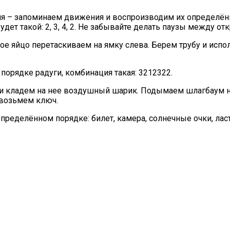
я – запоминаем движения и воспроизводим их определённ
дет такой: 2, 3, 4, 2. Не забывайте делать паузы между от
ое яйцо перетаскиваем на ямку слева. Берем трубу и испо
 порядке радуги, комбинация такая: 3212322.
и кладем на нее воздушный шарик. Подымаем шлагбаум н
 возьмем ключ.
ределённом порядке: билет, камера, солнечные очки, ласт