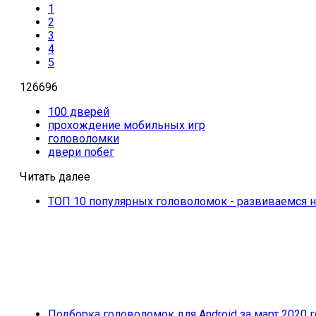
1
2
3
4
5
126696
100 дверей
прохождение мобильных игр
головоломки
двери побег
Читать далее
ТОП 10 популярных головоломок - развиваемся н
Подборка головоломок для Android за март 2020 г