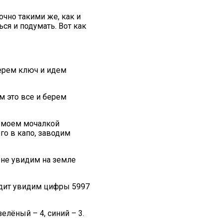
очно такими же, как и
ся и подумать. Вот как
берем ключ и идем
м это все и берем
и моем мочалкой
го в капо, заводим
а не увидим на земле
ходит увидим цифры 5997
елёный – 4, синий – 3.