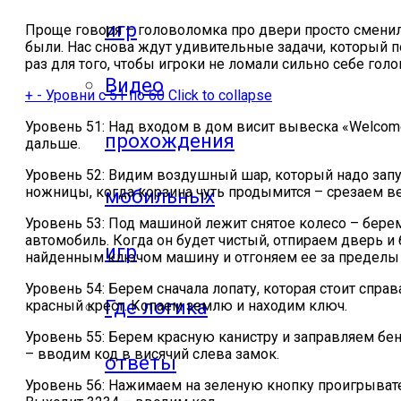
игр
Проще говоря – головоломка про двери просто сменила 
были. Нас снова ждут удивительные задачи, который по
раз для того, чтобы игроки не ломали сильно себе гол
Видео
+
-
Уровни с 51 по 60
Click to collapse
Уровень 51: Над входом в дом висит вывеска «Welcom
прохождения
дальше.
Уровень 52: Видим воздушный шар, который надо запус
ножницы, когда корзина чуть продымится – срезаем в
мобильных
Уровень 53: Под машиной лежит снятое колесо – бере
автомобиль. Когда он будет чистый, отпираем дверь и 
игр
найденным ключом машину и отгоняем ее за пределы 
Уровень 54: Берем сначала лопату, которая стоит справ
Где логика
красный крест. Копаем землю и находим ключ.
Уровень 55: Берем красную канистру и заправляем бен
– вводим код в висячий слева замок.
ответы
Уровень 56: Нажимаем на зеленую кнопку проигрывателя