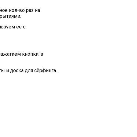
ое кол-во раз на
крытиями.
льзуем ее с
ажатием кнопки, а
ы и доска для сёрфинга.