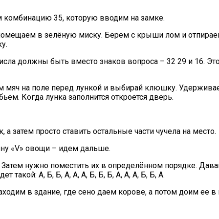
м комбинацию 35, которую вводим на замке.
– помещаем в зелёную миску. Берем с крыши лом и отпирае
у.
исла должны быть вместо знаков вопроса – 32 29 и 16. Это
м мяч на поле перед лункой и выбирай клюшку. Удерживае
бьем. Когда лунка заполнится откроется дверь.
, а затем просто ставить остальные части чучела на место.
ину «V» овощи – идем дальше.
. Затем нужно поместить их в определённом порядке. Дав
кой: А, Б, Б, А, А, А, Б, Б, Б, А, А, А, Б, Б, А.
заходим в здание, где сено даем корове, а потом доим ее в