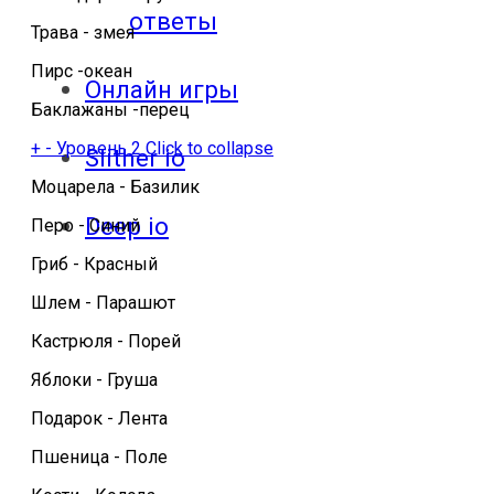
ответы
Трава - змея
Пирс -океан
Онлайн игры
Баклажаны -перец
+
-
Уровень 2
Click to collapse
Slither io
Моцарела - Базилик
Deep io
Перо - Синий
Гриб - Красный
Шлем - Парашют
Кастрюля - Порей
Яблоки - Груша
Подарок - Лента
Пшеница - Поле