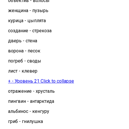
объектив - волосы
женщина - пузырь
курица - цыплята
создание - стрекоза
дверь - стена
ворона - песок
погреб - своды
лист - клевер
+
-
Уровень 21
Click to collapse
отражение - хрусталь
пингвин - антарктида
альбинос - кенгуру
гриб - гнилушка