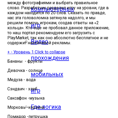
между фотографиями и выбрать правильное
слово. Разработчик разделил игру на уровни, где в
компьютерных
каждом находится по 20 слов. Сказать по правде,
нас эта головоломка затянула надолго, и мы
решили помочь игрокам, создав ответы на «2
игр
кольца». Кто еще не пробовал данное приложение,
то наш портал рекомендуем его загрузить с
PlayMarket, так как оно абсолютно бесплатное и не
Видео
содержит назойливой рекламы.
+
-
Уровень 1
Click to collapse
прохождения
Бананы - фрукты
Девочка - солнце
мобильных
Медуза - вода
Сэндвич - хлеб
игр
Саксафон -музыка
Где логика
Морковь -корзина
Помидор -петрушка