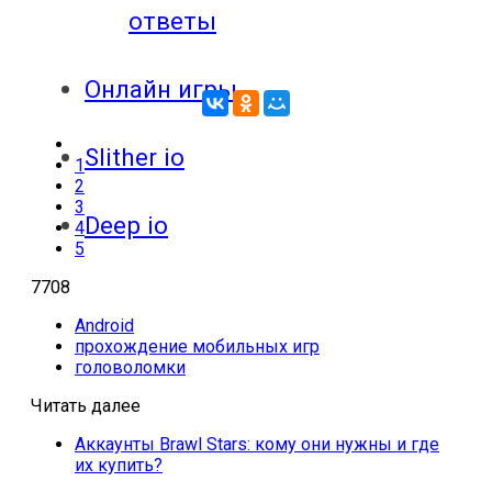
ответы
Онлайн игры
Slither io
1
2
3
Deep io
4
5
7708
Android
прохождение мобильных игр
головоломки
Читать далее
Аккаунты Brawl Stars: кому они нужны и где
их купить?