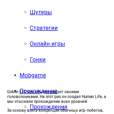
Шутеры
Стратегии
Онлайн игры
Гонки
Mobgame
Прохождения
Goblin LLC как обычно радует своими
головоломками. На этот раз он создал Human Life, а
мы отыскали прохождение всех уровней.
Прохождения
За основу взята концепция обычных игр-побегов,