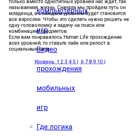
только вместо однотипных уровней нас ждет, так
называемая, жизнь. Сначала мы пройдем путь он
компьютерных
младенца, а с каждым уровнем будет становится
все взрослее. Чтобы это сделать нужно решить не
одну головоломку и задачу на поиск или
игр
комбинацию предметов.
Если вам понравилось Human Life прохождение
всех уровней, то ставьте лайк или репост в
Видео
социальные сети.
Уровень: 1 2 3 4 5 |
6 7 8 9 10 |
прохождения
мобильных
игр
Где логика