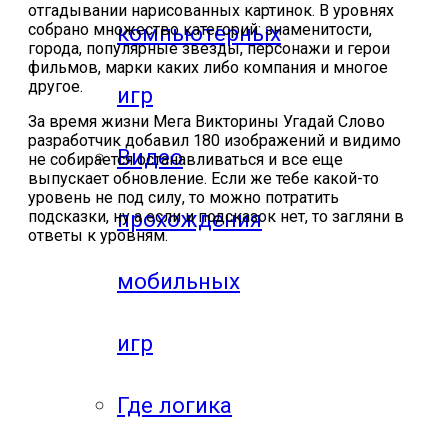
отгадывании нарисованных картинок. В уровнях
собрано множество категорий: знаменитости,
компьютерных
города, популярные звезды, персонажи и герои
фильмов, марки каких либо компания и многое
другое.
игр
За время жизни Мега Викторины Угадай Слово
разработчик добавил 180 изображений и видимо
Видео
не собирается останавливаться и все еще
выпускает обновление. Если же тебе какой-то
уровень не под силу, то можно потратить
прохождения
подсказки, ну а если и подсказок нет, то загляни в
ответы к уровням.
мобильных
игр
Где логика