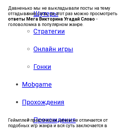
Давненько мы не выкладывали посты на тему
Шутеры
отгадывания слов, на этот раз можно просмотреть
ответы Мега Викторина Угадай Слово
-
головоломка в популярном жанре.
Стратегии
Онлайн игры
Гонки
Mobgame
Прохождения
Прохождения
Геймплей практически ничем не отличается от
подобных игр жанра и вся суть заключается в