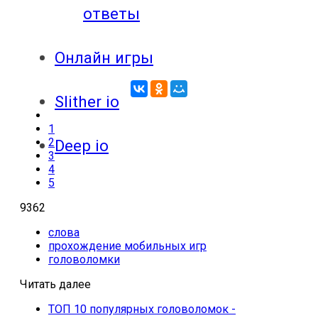
ответы
Онлайн игры
Slither io
1
2
Deep io
3
4
5
9362
слова
прохождение мобильных игр
головоломки
Читать далее
ТОП 10 популярных головоломок -