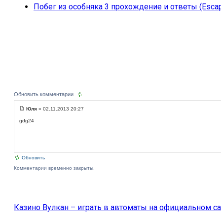
Побег из особняка 3 прохождение и ответы (Escap
Обновить комментарии
Юля
» 02.11.2013 20:27
gdg24
Обновить
Комментарии временно закрыты.
Казино Вулкан – играть в автоматы на официальном са