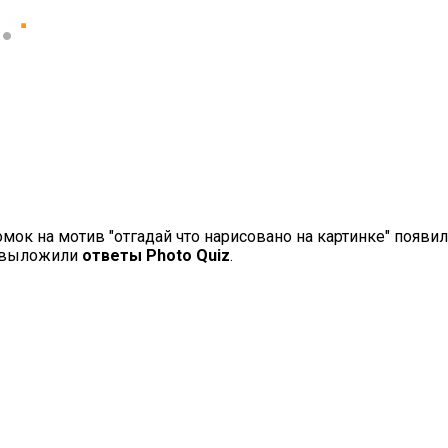
ок на мотив "отгадай что нарисовано на картинке" появила
, выложили
ответы Photo Quiz
.