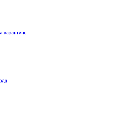
а карантине
ода