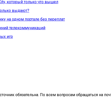
City, который только что вышел
Сколько выдают?
ку на одном портале без переплат
линий телекоммуникаций
ых игр
сточник обязательна. По всем вопросам обращаться на почт