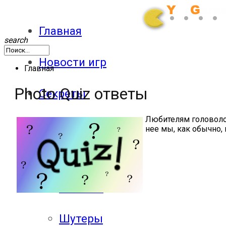
Главная
search
Новости игр
Главная
Photo Quiz ответы
Секреты
Любителям головолом
Патчи
нее мы, как обычно
Обзоры
Экшены
Шутеры