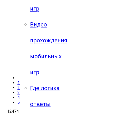
игр
Видео
прохождения
мобильных
игр
1
Где логика
2
3
4
5
ответы
12474