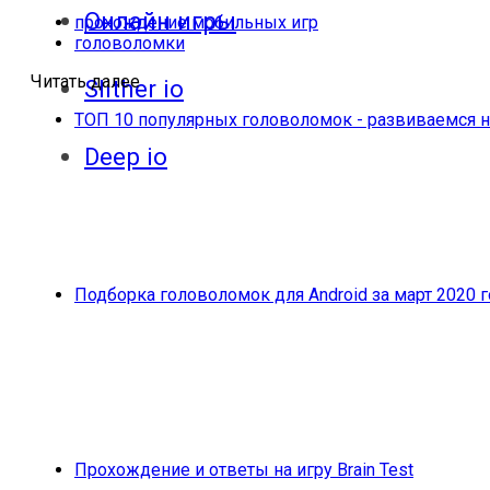
Онлайн игры
прохождение мобильных игр
головоломки
Читать далее
Slither io
ТОП 10 популярных головоломок - развиваемся н
Deep io
Подборка головоломок для Android за март 2020 г
Прохождение и ответы на игру Brain Test