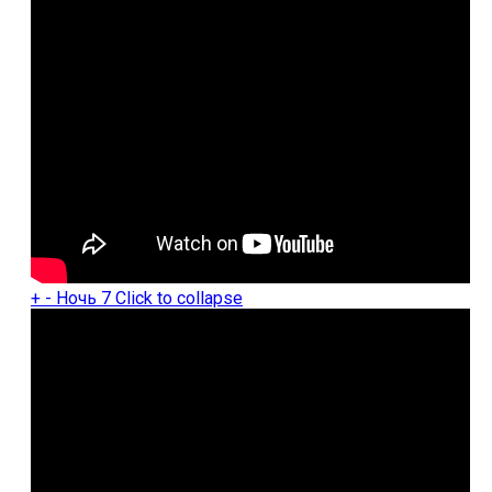
+
-
Ночь 7
Click to collapse