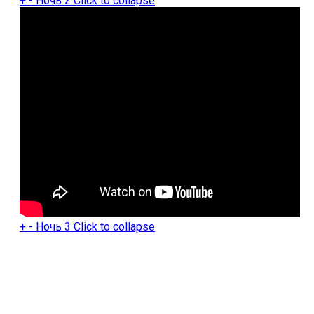
+
-
Ночь 2
Click to collapse
Онлайн игры
Slither io
Deep io
+
-
Ночь 3
Click to collapse