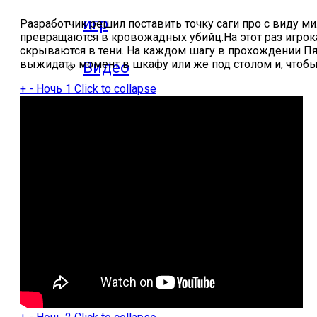
игр
Разработчик решил поставить точку саги про с виду м
превращаются в кровожадных убийц.На этот раз игрока
скрываются в тени. На каждом шагу в прохождении Пят
выжидать момент в шкафу или же под столом и, чтоб
Видео
+
-
Ночь 1
Click to collapse
прохождения
мобильных
игр
Где логика
ответы