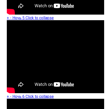
+
-
Ночь 5
Click to collapse
+
-
Ночь 6
Click to collapse