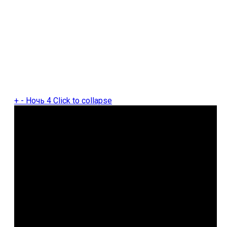
+
-
Ночь 4
Click to collapse