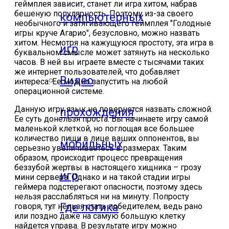
геймплея зависит, станет ли игра хитом, набрав
бешеную популярность. Поэтому из-за своего
компьютерных
необычного и затягивающего геймплея "Голодные
игры круче Агарио", безусловно, можно назвать
хитом. Несмотря на кажущуюся простоту, эта игра в
игр
буквальном смысле может затянуть на несколько
часов. В ней вы играете вместе с тысячами таких
же интернет пользователей, что добавляет
Видео
интереса. Ее можно запустить на любой
операционной системе.
Данную игру язык не повернется назвать сложной.
прохождения
Ее суть донельзя проста. Вы начинаете игру самой
маленькой клеткой, но поглощая все большее
количество пищи в лице ваших оппонентов, вы
мобильных
серьезно увеличиваетесь в размерах. Таким
образом, происходит процесс превращения
беззубой жертвы в настоящего хищника – грозу
игр
мини сервера. Однако и на такой стадии игры
геймера подстерегают опасности, поэтому здесь
нельзя расслабляться ни на минуту. Попросту
Где логика
говоря, тут нельзя стать победителем, ведь рано
или поздно даже на самую большую клетку
найдется управа. В результате игру можно