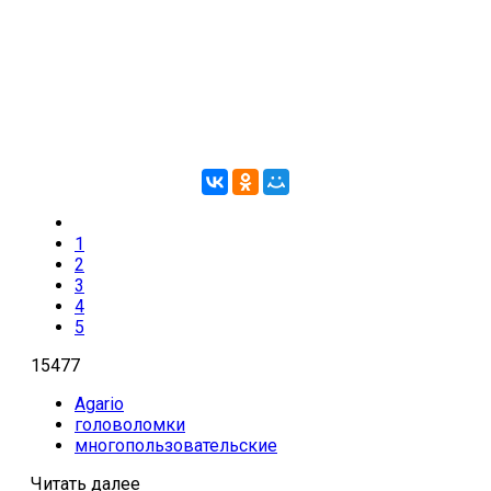
1
2
3
4
5
15477
Agario
головоломки
многопользовательские
Читать далее