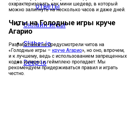
охарактеризовать как мини шедевр, в который
ответы
можно залипнуть на несколько часов и даже дней.
Читы на Голодные игры круче
Онлайн игры
Агарио
Slither io
Разработчики не предусмотрели читов на
«Голодные игры –
круче Агарио
», но оно, впрочем,
и к лучшему, ведь с использованием запрещенных
Deep io
кодов интерес к геймплею пропадает. Мы
рекомендуем придерживаться правил и играть
честно.