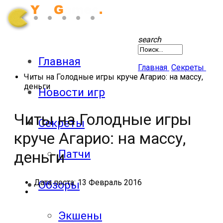
search
Главная
Главная
Секреты
Читы на Голодные игры круче Агарио: на массу,
деньги
Новости игр
Читы на Голодные игры
Секреты
круче Агарио: на массу,
Патчи
деньги
Дата поста:
13 Февраль 2016
Обзоры
Экшены