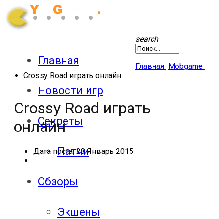
search
Главная
Главная
Mobgame
Crossy Road играть онлайн
Новости игр
Crossy Road играть
Секреты
онлайн
Патчи
Дата поста:
23 Январь 2015
Обзоры
Экшены