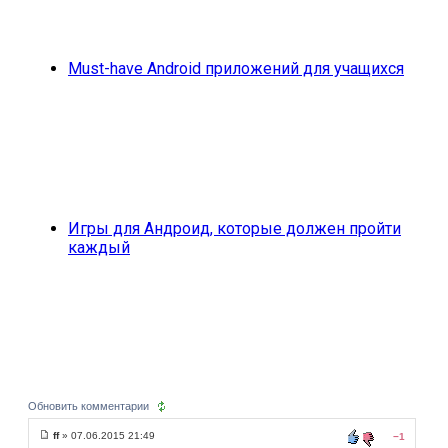
Must-have Android приложений для учащихся
Игры для Андроид, которые должен пройти
каждый
Обновить комментарии
ff
» 07.06.2015 21:49
−1