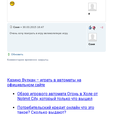
ff
Соня
» 30.03.2015 16:47
−2
Очень хочу поиграть в игру великолепную игру.
Соня
Обновить
Комментарии временно закрыты.
Казино Вулкан – играть в автоматы на
официальном сайте
Обзор игрового автомата Огонь в Холе от
Nolimit City, который только что вышел
Потребительский кредит онлайн что это
такое? Сколько выдают?