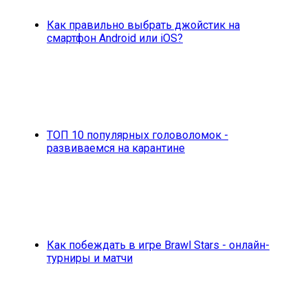
Как правильно выбрать джойстик на
смартфон Android или iOS?
ТОП 10 популярных головоломок -
развиваемся на карантине
Как побеждать в игре Brawl Stars - онлайн-
турниры и матчи