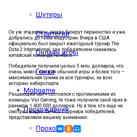
Шутеры
Ох уж эти азиаты, везде бюерут первенство и уже
Стратегии
добрались до гейм индустрии. Вчера в США
официально был закрыт ежегодный турнир The
Dota 2 International, где победителем оказалась
Онлайн игры
китайская команда Newbee.
Победители получили целых 5 млн. долларов, что
Гонки
очень много как для обычной игры и более того –
максимальная сумма за все турниры, за всю
историю киберспорта.
Mobgame
Решающий матч состоялся с противниками из
команды Vici Gaming, те тоже получили свой приз в
размере 1 400 000 долларов. Ну а тем, кто еще не
Прохождения
смотрел видео запись с турнира победителей,
представляем вашему вниманию:
Прохождения