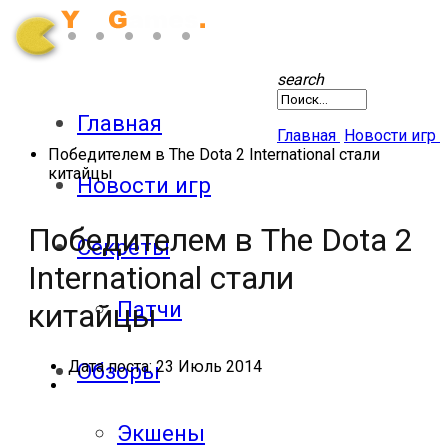
search
Главная
Главная
Новости игр
Победителем в The Dota 2 International стали
китайцы
Новости игр
Победителем в The Dota 2
Секреты
International стали
Патчи
китайцы
Дата поста:
23 Июль 2014
Обзоры
Экшены