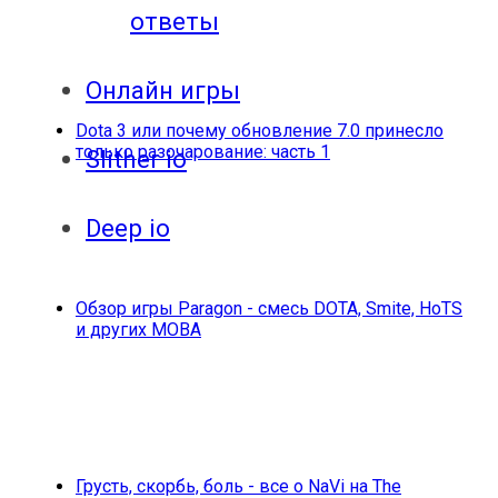
ответы
Онлайн игры
Dota 3 или почему обновление 7.0 принесло
только разочарование: часть 1
Slither io
Deep io
Обзор игры Paragon - смесь DOTA, Smite, HoTS
и других МОВА
Грусть, скорбь, боль - все о NaVi на The