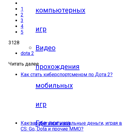
1
компьютерных
2
3
4
игр
5
3128
Видео
dota 2
Читать далее
прохождения
Как стать киберспортсменом по Дота 2?
мобильных
игр
Где логика
Как зарабатывать реальные деньги, играя в
CS: Go, Dota и прочие ММО?